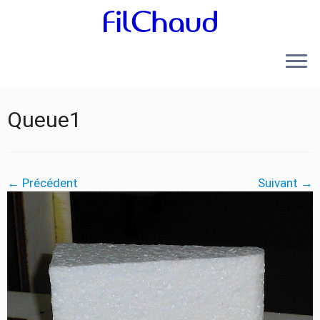
Queue1
← Précédent
Suivant →