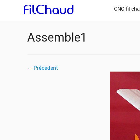
CNC fil ch
Assemble1
← Précédent